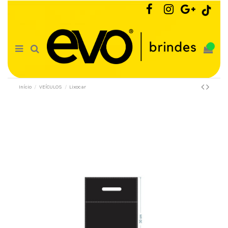
0
Início
VEÍCULOS
Lixocar