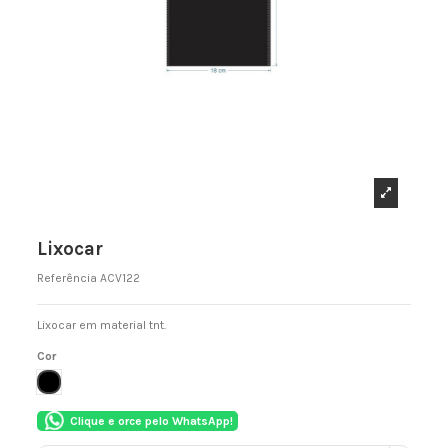
Lixocar
Referência
ACV122
Lixocar em material tnt.
Cor
PRETO
Clique e orce pelo WhatsApp!