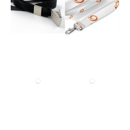
Cordão Digital com Argola
Cordão Digital Com Mosquete
Cordão Suporte para Garrafa PET
Cordão Para Moto