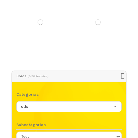
Tirante com Alça de Silicone
Tirante Para Caneca
Cores
(3468 Produtos)
Categorias
Todo
Subcategorias