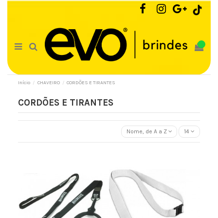
0
Início
CHAVEIRO
CORDÕES E TIRANTES
CORDÕES E TIRANTES
Nome, de A a Z
14
Cordão com porta Copo
Cordão de Pescoço em Poliéster