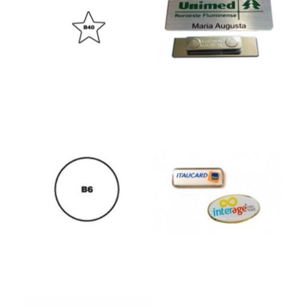
BUTTON ESTRELA
Button Fotocorrosao
Button Resinado
Button Redondo