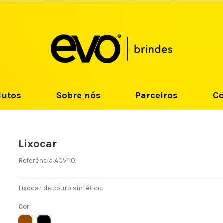
dutos
Sobre nós
Parceiros
Co
Lixocar
Referência
ACV110
Lixocar de couro sintético.
Cor
MARROM
PRETO