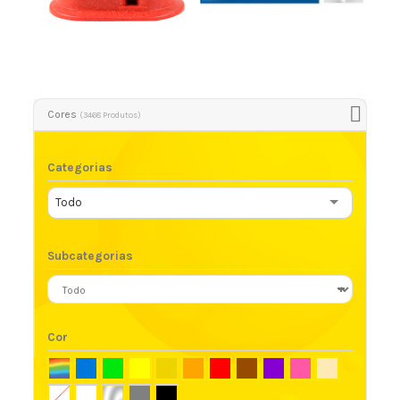
Cores
(3468 Produtos)
Categorias
Todo
Subcategorias
Cor