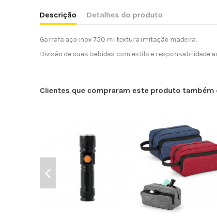
Descrição
Detalhes do produto
Garrafa aço inox 750 ml textura imitação madeira.
Divisão de suas bebidas com estilo e responsabilidade a
Clientes que compraram este produto também 
Sacola Tipo Mochila
l
Bolsa de cosméticos
Cop