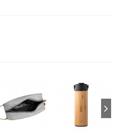
mbu E Inox
Fones de ouvido wireless
Copo Fibra de Bam