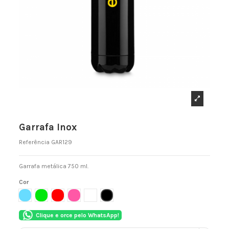
Garrafa Inox
Referência
GAR129
Garrafa metálica 750 ml.
Cor
AZUL CLARO
VERDE
VERMELHO
ROSA
BRANCO
PRETO
Clique e orce pelo WhatsApp!