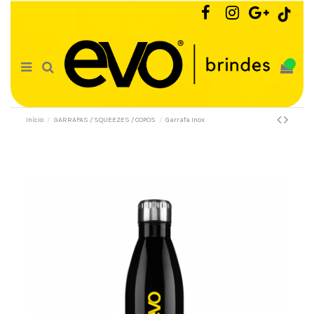
0
Início
GARRAFAS / SQUEEZES / COPOS
Garrafa Inox