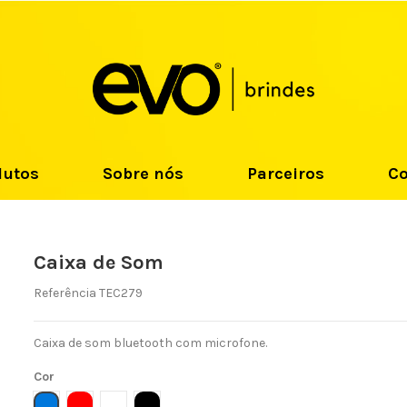
dutos
Sobre nós
Parceiros
Co
Caixa de Som
Referência
TEC279
Caixa de som bluetooth com microfone.
Cor
AZUL
VERMELHO
BRANCO
PRETO