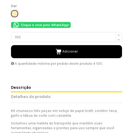
Cor
NATURAL
Clique e orce pelo WhatsApp!
Adicionar
A quantidade mínima por pedido deste produto é 100.
Descrição
Detalhes do produto
Kit churrasco três peças em estojo de papel kraft, contém: faca,
garfo e tábua de corte com canaleta.
Incluímos uma maleta de transporte que mantém suas
ferramentas organizadas e prontas para uso sempre que você
quiser fazer churrasco.