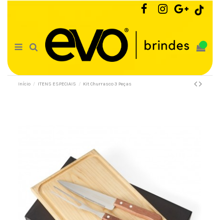
0
Início
ITENS ESPECIAIS
Kit Churrasco 3 Peças