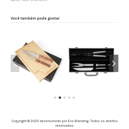
Você também pode gostar
Kit Churrasco 3 Peças
Ki
Kit Churrasco 3 Peças
Copyright © 2023 desenvolvido por Evo Branding- Todos os direitos
reservados.