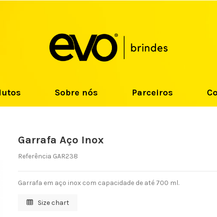
dutos
Sobre nós
Parceiros
Co
Garrafa Aço Inox
Referência
GAR238
Garrafa em aço inox com capacidade de até 700 ml.
Size chart