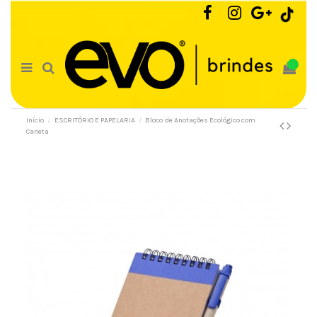
0
Início
ESCRITÓRIO E PAPELARIA
Bloco de Anotações Ecológico com
Caneta