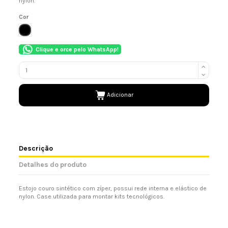
nylon.
Cor
PRETO
Clique e orce pelo WhatsApp!
Adicionar
Descrição
Detalhes do produto
Estojo couro sintético com zíper, possui rede interna e elástico de
nylon. Case utilizada para montar kits tecnológicos.