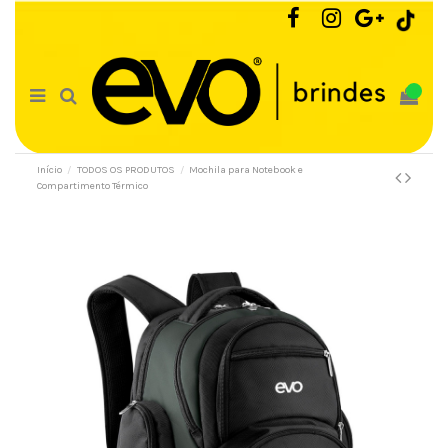
0
Início
TODOS OS PRODUTOS
Mochila para Notebook e
Compartimento Térmico