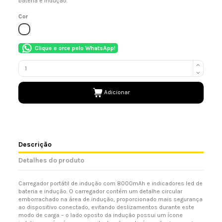
bateria e indução.
Cor
BRANCO
Clique e orce pelo WhatsApp!
Adicionar
Descrição
Detalhes do produto
Carregador portátil de indução com 8000mAh e indicadores led de
bateria e indução. O carregador contém um detalhe circular
emborrachado na área de indução, proporcionado mais segurança
ao dispositivo conectado, evitando deslizamentos durante este
modo de carga – o lado oposto da indução possui um ícone