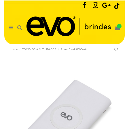
0
Início
TECNOLOGIA / UTILIDADES
Power Bank 8000mAh