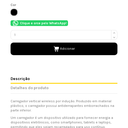
Cor
PRETO
Clique e orce pelo WhatsApp!
Adicionar
Descrição
Detalhes do produto
Carregador vertical wireless por indução. Produzido em material
plástico, o carregador possui antiderrapantes emborrachados na
parte inferior.
Um carregador é um dispositivo utilizado para fornecer energia a
dispositivos eletrônicos, como smartphones, tablets e laptops,
permitindo que eles sejam recarregados para uso contínuo.