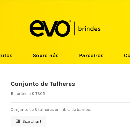
dutos
Sobre nós
Parceiros
Co
Conjunto de Talheres
Referência
KIT305
Conjunto de 3 talheres em fibra de bambu.
Size chart