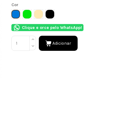
Cor
AZUL
VERDE
NATURAL
PRETO
Clique e orce pelo WhatsApp!
Adicionar