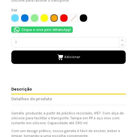
silicone para facilitar o transporte.
Cor
AZUL CLARO
AZUL
VERDE CLARO
AMARELO
LARANJA
VERMELHO
TRANSPARENTE
PRETO
Clique e orce pelo WhatsApp!
Adicionar
Descrição
Detalhes do produto
Garrafa produzido a partir de plástico reciclado, rPET. Com alça de
silicone para facilitar o transporte. Tampa em PP e aço inox com
isolante em silicone. Capacidade até 590 ml.
Com um design prático, nossa garrafa é fácil de encher, beber e
limpar, tornando-a uma escolha conveniente.