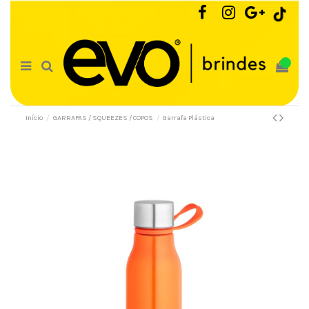
0
Início
GARRAFAS / SQUEEZES / COPOS
Garrafa Plástica