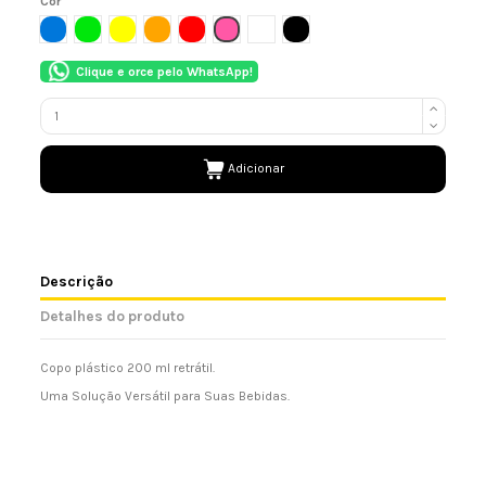
Cor
AZUL
VERDE
AMARELO
LARANJA
VERMELHO
ROSA
BRANCO
PRETO
Clique e orce pelo WhatsApp!
Adicionar
Descrição
Detalhes do produto
Copo plástico 200 ml retrátil.
Uma Solução Versátil para Suas Bebidas.