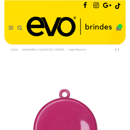
0
Início
GARRAFAS / SQUEEZES / COPOS
Copo Plástico