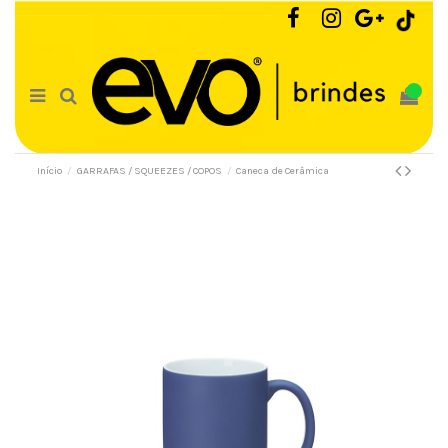
0
Início
GARRAFAS / SQUEEZES / COPOS
Caneca de Cerâmica