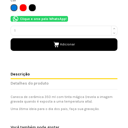
Cor
AZUL
VERMELHO
PRETO
Clique e orce pelo WhatsApp!
Adicionar
Descrição
Detalhes do produto
Caneca de cerâmica 350 ml com tinta mágica (revela a imagem
gravada quando é exposta a uma temperatura alta).
Uma ótima ideia para o dia dos pais, faça sua gravação.
Você também pode gostar