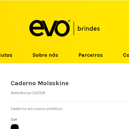
dutos
Sobre nós
Parceiros
Co
Caderno Moleskine
Referência
CAD158
Caderno em couro sintético.
Cor
PRETO