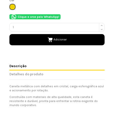
Cor
DOURADO/CHAMPAGNE
Clique e orce pelo WhatsApp!
Adicionar
Descrição
Detalhes do produto
Caneta metálica com detalhes em cristal, carga esferográfica azul
e acionamento por rotação.
Construída com materiais de alta qualidade, esta caneta é
resistente e durável, pronta para enfrentar a rotina exigente do
mundo corporativo.